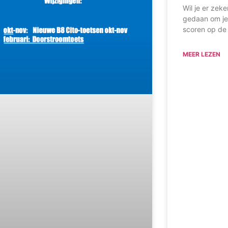
Wil je er zeke
gedaan om je 
scoren op de 
MEER LEZEN