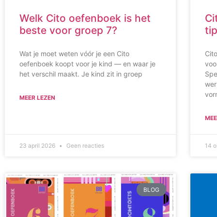
Welk Cito oefenboek is het
Ci
beste voor groep 7?
ti
Wat je moet weten vóór je een Cito
Cit
oefenboek koopt voor je kind — en waar je
voo
het verschil maakt. Je kind zit in groep
Spe
wer
vor
MEER LEZEN
MEE
23 april 2026
Geen reacties
14 
BLOG