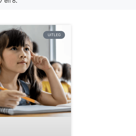
7 en 8.
UITLEG