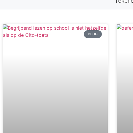
rekene
BLOG