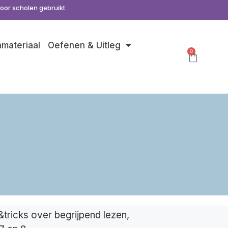
door scholen gebruikt
nmateriaal
Oefenen & Uitleg
0
s
&tricks over begrijpend lezen,