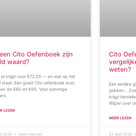
 een Cito Oefenboek zijn
Cito Oe
ld waard?
vergelij
weten?
 je krijgt voor €72,50 — en wat op het
l staat. Een goed Cito oefenboek kost
Een eerlijke g
sen de €60 en €95. Voor sommige
gokken… Zoek
ers
krijgt tiental
Wijzer over d
R LEZEN
MEER LEZEN
ei 2026
Geen reacties
23 april 2026