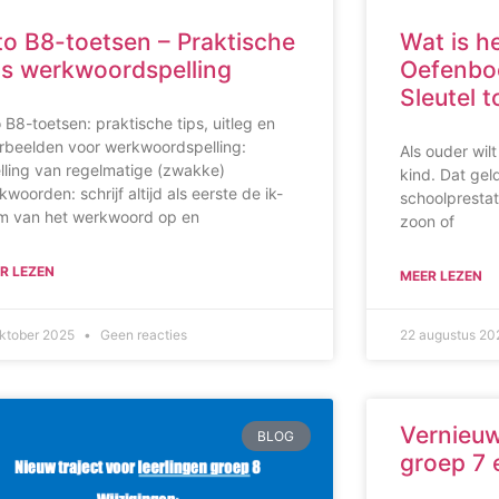
to B8-toetsen – Praktische
Wat is h
ps werkwoordspelling
Oefenbo
Sleutel t
o B8-toetsen: praktische tips, uitleg en
rbeelden voor werkwoordspelling:
Als ouder wilt
lling van regelmatige (zwakke)
kind. Dat gel
kwoorden: schrijf altijd als eerste de ik-
schoolprestat
m van het werkwoord op en
zoon of
R LEZEN
MEER LEZEN
oktober 2025
Geen reacties
22 augustus 2
Vernieu
BLOG
groep 7 