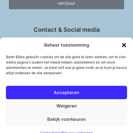
verstuur
Contact & Social media
Beheer toestemming
Beter Bijles gebruikt cookies om de site goed te laten werken, om te zien
info@beter-bijles.nl
welke pagina's ouders het meest helpen (statistieken) en om onze
advertenties te meten. Je kiest zelf wat je goed vindt, en je kunt je keuze
Vul het contactformulier in
altijd onderaan de site aanpassen.
Accepteren
Weigeren
© 2011 – 2026 Copyright Beter Bijles & Peter Meijer
Bekijk voorkeuren
Cookiebeleid
Privacy verklaring