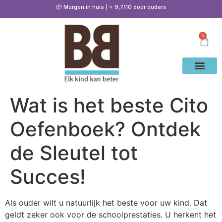
📦 Morgen in huis | ⭐ 9,7/10 door ouders
0
Waarom Bete
Cito Oef
Gratis Oe
Oefenen & Uitleg
Wat is het beste Cito
Oefenboek? Ontdek
de Sleutel tot
Succes!
Als ouder wilt u natuurlijk het beste voor uw kind. Dat
geldt zeker ook voor de schoolprestaties. U herkent het