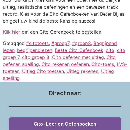
uitleg, realistische oefeningen en een bewezen track
record. Kies voor de Cito Oefenboeken van Beter Bijles
en geef uw kind de beste kans op succes!
Klik hier
om een Cito Oefenboek te bestellen!
Getagged
#citotoets
,
#groep7
,
#groep8
,
Begrijpend
lezen
,
begrijpendlezen
,
Beste Cito Oefenboek
,
cito
,
cito
groep 7
,
cito groep 8
,
Cito oefenen met uitleg
,
Cito
oefenen spelling
,
Cito rekenen oefenen
,
Cito-toets
,
LVS-
toetsen
,
Uitleg Cito toetsen
,
Uitleg rekenen
,
Uitleg
spelling
Direct naar:
Cito- Leer en Oefenboeken