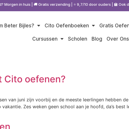
d? Morgen in huis | 🚚 Gratis verzending | ⭐ 9,7/10 door ouders | 🏫 Ook 
 Beter Bijles?
Cito Oefenboeken
Gratis Oefe
Cursussen
Scholen
Blog
Over On
 Cito oefenen?
en van juni zijn voorbij en de meeste leerlingen hebben de 
 vakantie. Zes weken geen school aan je hoofd, da’s best le
sen