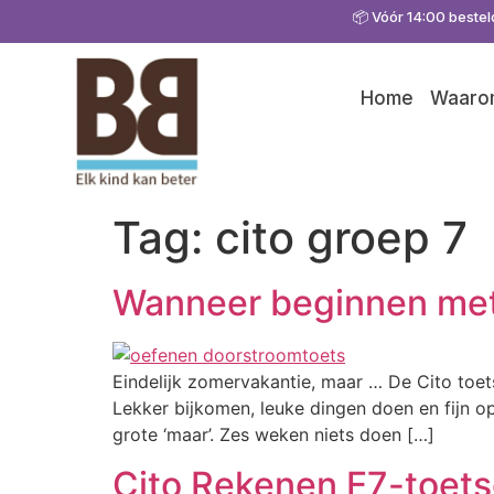
📦 Vóór 14:00 bestel
Home
Waarom
Tag:
cito groep 7
Wanneer beginnen met
Eindelijk zomervakantie, maar … De Cito toets
Lekker bijkomen, leuke dingen doen en fijn op
grote ‘maar’. Zes weken niets doen […]
Cito Rekenen E7-toet