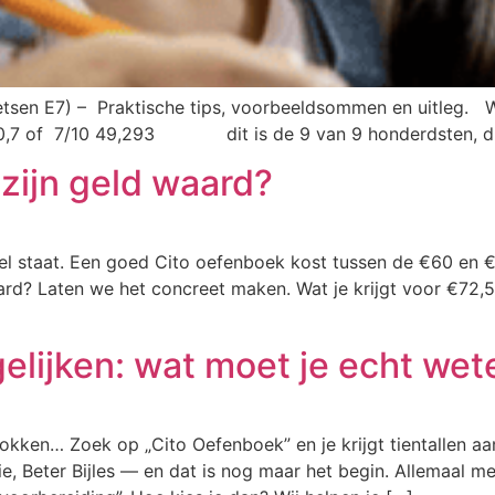
oetsen E7) – Praktische tips, voorbeeldsommen en uitleg. 
0,7 of 7/10 49,293 dit is de 9 van 9 honderdsten, d
zijn geld waard?
pel staat. Een goed Cito oefenboek kost tussen de €60 en 
ard? Laten we het concreet maken. Wat je krijgt voor €72,5
elijken: wat moet je echt wet
gokken… Zoek op „Cito Oefenboek” en je krijgt tientallen aa
, Beter Bijles — en dat is nog maar het begin. Allemaal me