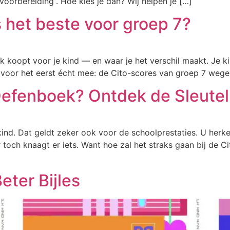
voorbereiding”. Hoe kies je dan? Wij helpen je […]
 het beste voor groep 7?
 koopt voor je kind — en waar je het verschil maakt. Je ki
t het voor het eerst écht mee: de Cito-scores van groep 7 we
Oefenboek? Ontdek de Sleutel
 kind. Dat geldt zeker ook voor de schoolprestaties. U herk
toch knaagt er iets. Want hoe zal het straks gaan bij de Ci
ter Bijles