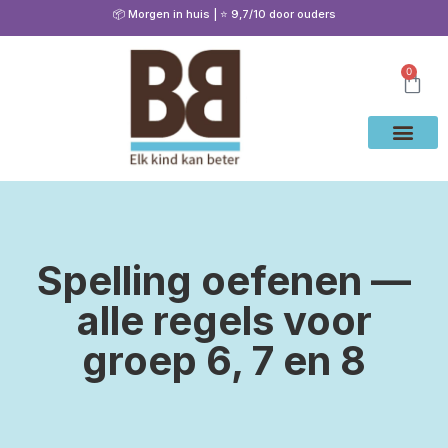
📦 Morgen in huis | ⭐ 9,7/10 door ouders
0
Waarom Bete
Cito Oef
Gratis Oe
Oefenen & Uitleg
Spelling oefenen —
alle regels voor
groep 6, 7 en 8