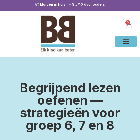
📦 Morgen in huis | ⭐ 9,7/10 door ouders
0
Waarom Bete
Cito Oef
Gratis Oe
Oefenen & Uitleg
Begrijpend lezen
oefenen —
strategieën voor
groep 6, 7 en 8