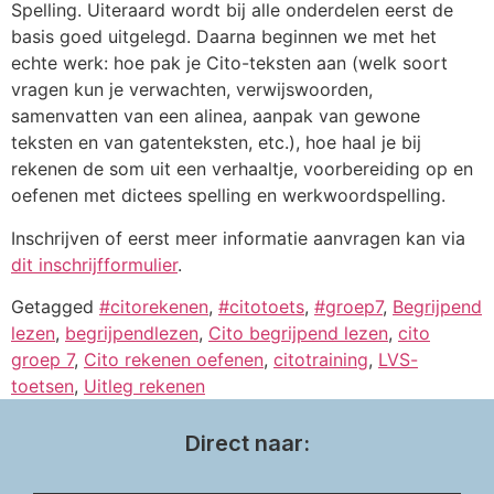
Spelling. Uiteraard wordt bij alle onderdelen eerst de
basis goed uitgelegd. Daarna beginnen we met het
echte werk: hoe pak je Cito-teksten aan (welk soort
vragen kun je verwachten, verwijswoorden,
samenvatten van een alinea, aanpak van gewone
teksten en van gatenteksten, etc.), hoe haal je bij
rekenen de som uit een verhaaltje, voorbereiding op en
oefenen met dictees spelling en werkwoordspelling.
Inschrijven of eerst meer informatie aanvragen kan via
dit inschrijfformulier
.
Getagged
#citorekenen
,
#citotoets
,
#groep7
,
Begrijpend
lezen
,
begrijpendlezen
,
Cito begrijpend lezen
,
cito
groep 7
,
Cito rekenen oefenen
,
citotraining
,
LVS-
toetsen
,
Uitleg rekenen
Direct naar: