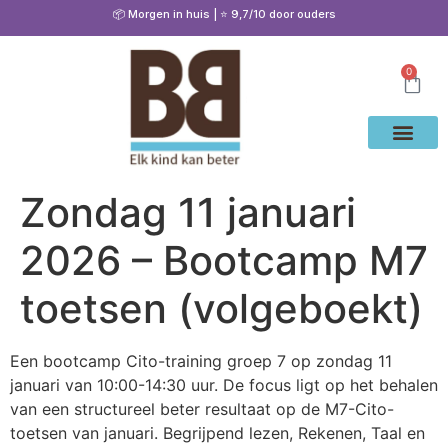
📦 Morgen in huis | ⭐ 9,7/10 door ouders
0
Waarom Bete
Cito Oef
Gratis Oe
Oefenen & Uitleg
Zondag 11 januari
2026 – Bootcamp M7
toetsen (volgeboekt)
Een bootcamp Cito-training groep 7 op zondag 11
januari van 10:00-14:30 uur. De focus ligt op het behalen
van een structureel beter resultaat op de M7-Cito-
toetsen van januari. Begrijpend lezen, Rekenen, Taal en