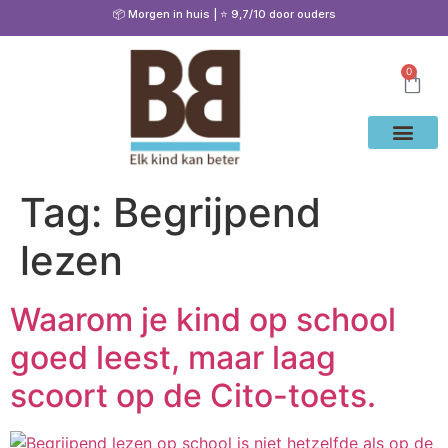
📦 Morgen in huis | ⭐ 9,7/10 door ouders
0
Waarom Bete
Cito Oef
Gratis Oe
Oefenen & Uitleg
Tag:
Begrijpend
lezen
Waarom je kind op school
goed leest, maar laag
scoort op de Cito-toets.