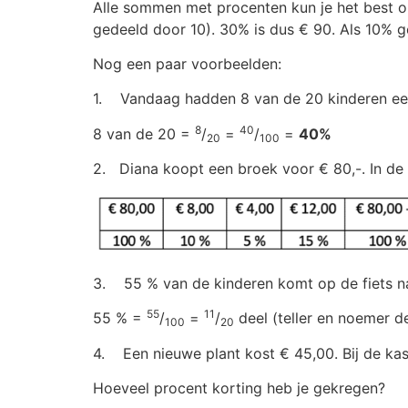
Alle sommen met procenten kun je het best o
gedeeld door 10). 30% is dus € 90. Als 10% ge
Nog een paar voorbeelden:
1. Vandaag hadden 8 van de 20 kinderen een
8
40
8 van de 20 =
/
=
/
=
40%
20
100
2. Diana koopt een broek voor € 80,-. In de 
3. 55 % van de kinderen komt op de fiets naa
55
11
55 % =
/
=
/
deel (teller en noemer d
100
20
4. Een nieuwe plant kost € 45,00. Bij de kassa
Hoeveel procent korting heb je gekregen?