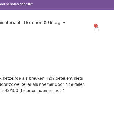
door scholen gebruikt
nmateriaal
Oefenen & Uitleg
0
s
k hetzelfde als breuken: 12% betekent niets
oor zowel teller als noemer door 4 te delen:
ls 48/100 (teller en noemer met 4