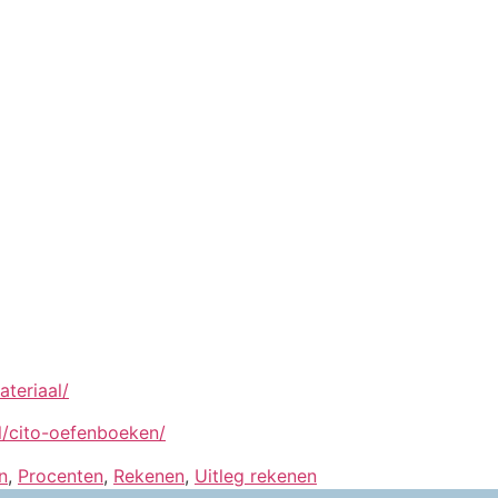
ateriaal/
.nl/cito-oefenboeken/
n
,
Procenten
,
Rekenen
,
Uitleg rekenen