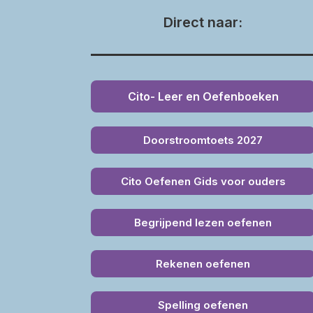
Direct naar:
Cito- Leer en Oefenboeken
Doorstroomtoets 2027
Cito Oefenen Gids voor ouders
Begrijpend lezen oefenen
Rekenen oefenen
Spelling oefenen