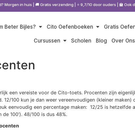
d? Morgen in huis | 🚚 Gratis verzending | ⭐ 9,7/10 door ouders | 🏫 Ook 
 Beter Bijles?
Cito Oefenboeken
Gratis Oefe
Cursussen
Scholen
Blog
Over On
centen
jk een vereiste voor de Cito-toets. Procenten zijn eigenlij
. 12/100 kun je dan weer vereenvoudigen (kleiner maken) d
reuk eenvoudig een percentage maken: 12/25 is hetzelfde a
 de 100’). 48/100 is dus 48%.
rocenten