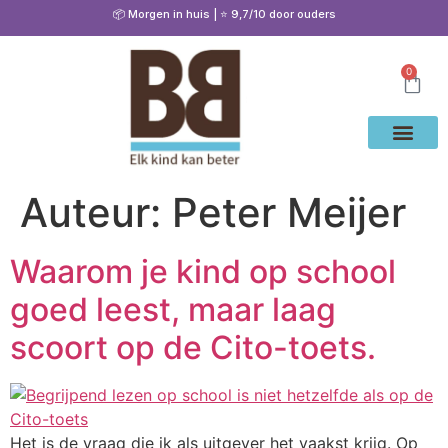
📦 Morgen in huis | ⭐ 9,7/10 door ouders
0
Waarom Bete
Cito Oef
Gratis Oe
Oefenen & Uitleg
Auteur:
Peter Meijer
Waarom je kind op school
goed leest, maar laag
scoort op de Cito-toets.
Het is de vraag die ik als uitgever het vaakst krijg. Op