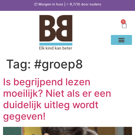
📦 Morgen in huis | ⭐ 9,7/10 door ouders
0
Waarom Bete
Cito Oef
Gratis Oe
Oefenen & Uitleg
Tag:
#groep8
Is begrijpend lezen
moeilijk? Niet als er een
duidelijk uitleg wordt
gegeven!