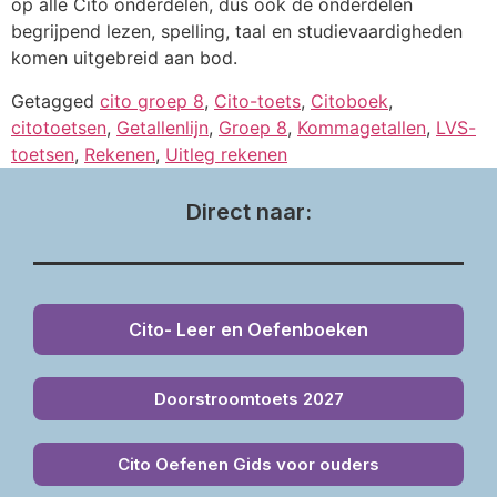
op alle Cito onderdelen, dus ook de onderdelen
begrijpend lezen, spelling, taal en studievaardigheden
komen uitgebreid aan bod.
Getagged
cito groep 8
,
Cito-toets
,
Citoboek
,
citotoetsen
,
Getallenlijn
,
Groep 8
,
Kommagetallen
,
LVS-
toetsen
,
Rekenen
,
Uitleg rekenen
Direct naar:
Cito- Leer en Oefenboeken
Doorstroomtoets 2027
Cito Oefenen Gids voor ouders