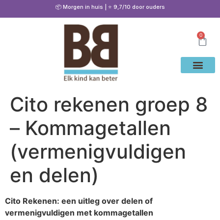
📦 Morgen in huis | ⭐ 9,7/10 door ouders
0
Waarom Bete
Cito Oef
Gratis Oe
Oefenen & Uitleg
Cito rekenen groep 8
– Kommagetallen
(vermenigvuldigen
en delen)
Cito Rekenen: een uitleg over delen of
vermenigvuldigen met kommagetallen