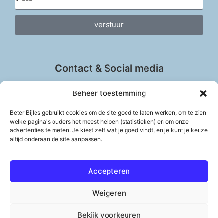
verstuur
Contact & Social media
Beheer toestemming
Beter Bijles gebruikt cookies om de site goed te laten werken, om te zien
info@beter-bijles.nl
welke pagina's ouders het meest helpen (statistieken) en om onze
advertenties te meten. Je kiest zelf wat je goed vindt, en je kunt je keuze
Vul het contactformulier in
altijd onderaan de site aanpassen.
Accepteren
Weigeren
© 2011 – 2026 Copyright Beter Bijles & Peter Meijer
Bekijk voorkeuren