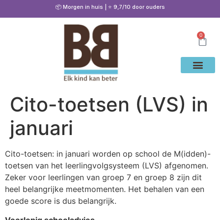
📦 Morgen in huis | ⭐ 9,7/10 door ouders
0
Waarom Bete
Cito Oef
Gratis Oe
Oefenen & Uitleg
Cito-toetsen (LVS) in
januari
Cito-toetsen: in januari worden op school de M(idden)-
toetsen van het leerlingvolgsysteem (LVS) afgenomen.
Zeker voor leerlingen van groep 7 en groep 8 zijn dit
heel belangrijke meetmomenten. Het behalen van een
goede score is dus belangrijk.
Voorlopig schooladvies