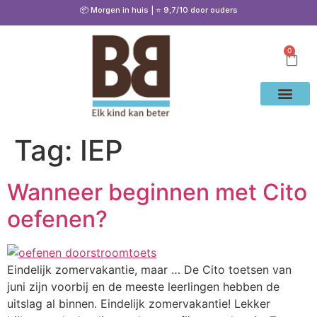
📦 Morgen in huis | ⭐ 9,7/10 door ouders
0
Waarom Bete
Cito Oef
Gratis Oe
Oefenen & Uitleg
Tag:
IEP
Wanneer beginnen met Cito
oefenen?
Eindelijk zomervakantie, maar … De Cito toetsen van
juni zijn voorbij en de meeste leerlingen hebben de
uitslag al binnen. Eindelijk zomervakantie! Lekker