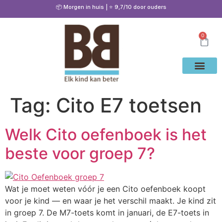
📦 Morgen in huis | ⭐ 9,7/10 door ouders
0
Waarom Bete
Cito Oef
Gratis Oe
Oefenen & Uitleg
Tag:
Cito E7 toetsen
Welk Cito oefenboek is het
beste voor groep 7?
Wat je moet weten vóór je een Cito oefenboek koopt
voor je kind — en waar je het verschil maakt. Je kind zit
in groep 7. De M7-toets komt in januari, de E7-toets in