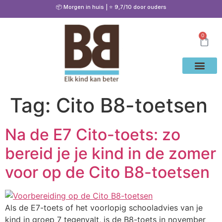
📦 Morgen in huis | ⭐ 9,7/10 door ouders
0
Waarom Bete
Cito Oef
Gratis Oe
Oefenen & Uitleg
Tag:
Cito B8-toetsen
Na de E7 Cito-toets: zo
bereid je je kind in de zomer
voor op de Cito B8-toetsen
Als de E7-toets of het voorlopig schooladvies van je
kind in groep 7 tegenvalt, is de B8-toets in november