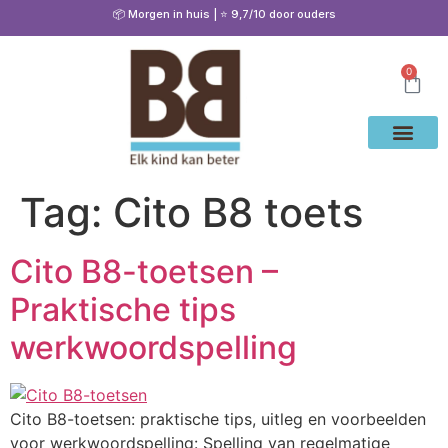
📦 Morgen in huis | ⭐ 9,7/10 door ouders
0
Waarom Bete
Cito Oef
Gratis Oe
Oefenen & Uitleg
Tag:
Cito B8 toets
Cito B8-toetsen –
Praktische tips
werkwoordspelling
Cito B8-toetsen: praktische tips, uitleg en voorbeelden
voor werkwoordspelling: Spelling van regelmatige