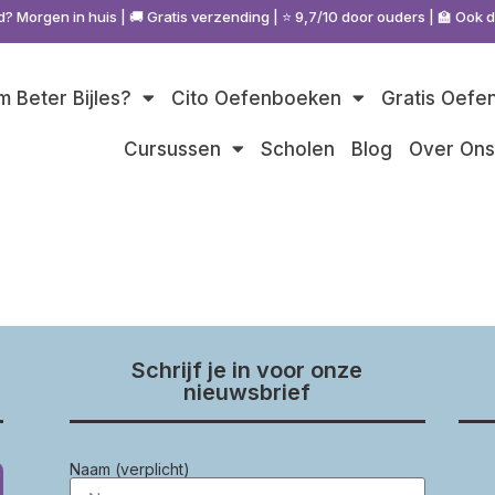
d? Morgen in huis | 🚚 Gratis verzending | ⭐ 9,7/10 door ouders | 🏫 Ook 
 Beter Bijles?
Cito Oefenboeken
Gratis Oefe
Cursussen
Scholen
Blog
Over On
Schrijf je in voor onze
nieuwsbrief
Naam (verplicht)