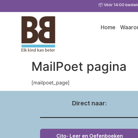
📦 Vóór 14:00 bestel
Home
Waarom
MailPoet pagina
[mailpoet_page]
Direct naar:
Cito- Leer en Oefenboeken