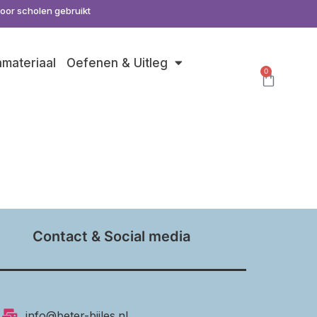
door scholen gebruikt
nmateriaal
Oefenen & Uitleg
0
s
Contact & Social media
info@beter-bijles.nl