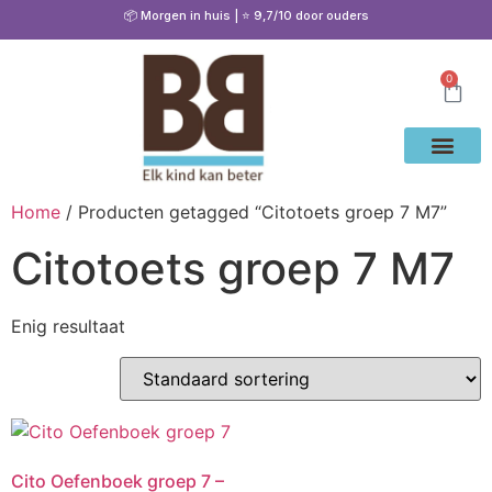
📦 Morgen in huis | ⭐ 9,7/10 door ouders
0
Waarom Bete
Cito Oef
Gratis Oe
Oefenen & Uitleg
Home
/ Producten getagged “Citotoets groep 7 M7”
Citotoets groep 7 M7
Enig resultaat
Cito Oefenboek groep 7 –