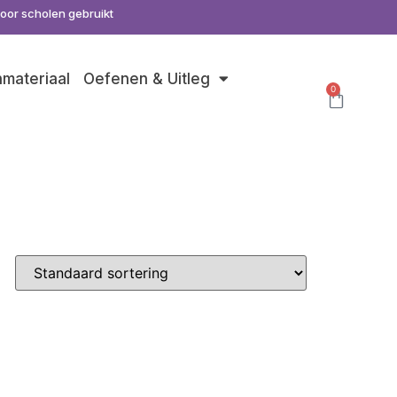
door scholen gebruikt
nmateriaal
Oefenen & Uitleg
0
s