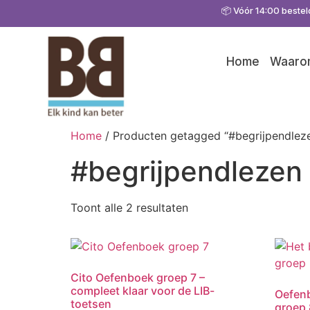
📦 Vóór 14:00 bestel
Home
Waarom
Home
/ Producten getagged “#begrijpendlez
#begrijpendlezen
Toont alle 2 resultaten
Cito Oefenboek groep 7 –
compleet klaar voor de LIB-
Oefen
toetsen
groep 