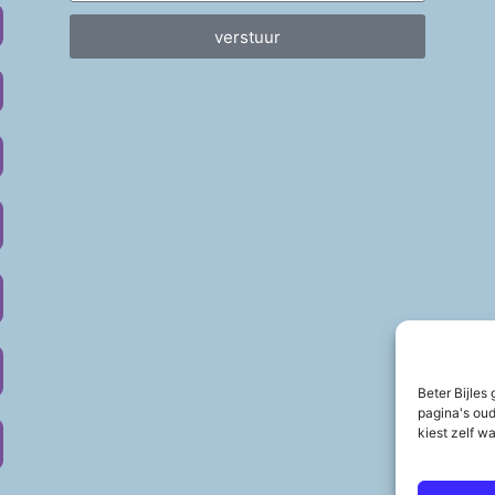
verstuur
Beter Bijles
pagina's oud
kiest zelf w