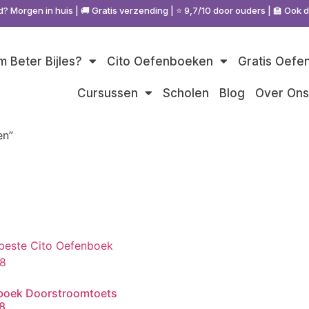
d? Morgen in huis | 🚚 Gratis verzending | ⭐ 9,7/10 door ouders | 🏫 Ook 
 Beter Bijles?
Cito Oefenboeken
Gratis Oefe
Cursussen
Scholen
Blog
Over On
en”
boek Doorstroomtoets
8