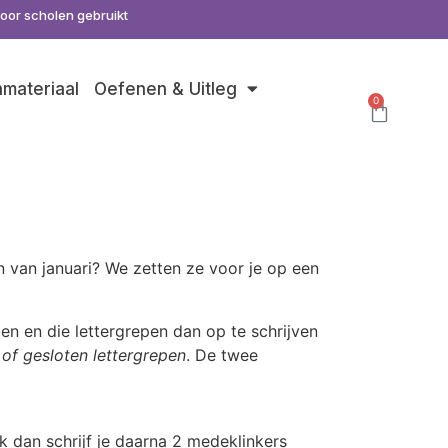
door scholen gebruikt
nmateriaal
Oefenen & Uitleg
0
s
n van januari? We zetten ze voor je op een
len en die lettergrepen dan op te schrijven
of gesloten lettergrepen
. De twee
ank dan schrijf je daarna 2 medeklinkers