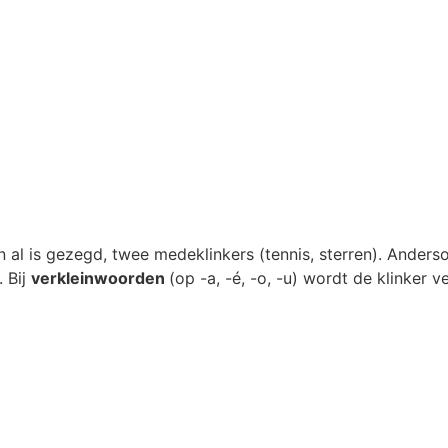
ven al is gezegd, twee medeklinkers (tennis, sterren). Ande
. Bij
verkleinwoorden
(op -a, -é, -o, -u) wordt de klinker 