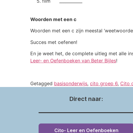
film ___________
Woorden met een c
Woorden met een c zijn meestal ‘weetwoorden’. 
Succes met oefenen!
En je weet het, de complete uitleg met alle i
Leer- en Oefenboeken van Beter Bijles
!
Getagged
basisonderwijs
,
cito groep 6
,
Cito 
Direct naar:
Cito- Leer en Oefenboeken