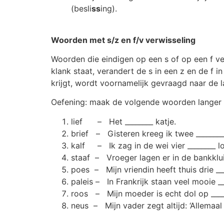
(besli
ss
ing).
Woorden met s/z en f/v verwisseling
Woorden die eindigen op een s of op een f ve
klank staat, verandert de s in een z en de f in 
krijgt, wordt voornamelijk gevraagd naar de 
Oefening: maak de volgende woorden langer
lief – Het ________ katje.
brief – Gisteren kreeg ik twee ________
kalf – Ik zag in de wei vier ________ l
staaf – Vroeger lagen er in de bankklui
poes – Mijn vriendin heeft thuis drie ___
paleis – In Frankrijk staan veel mooie __
roos – Mijn moeder is echt dol op ____
neus – Mijn vader zegt altijd: ‘Allemaal o