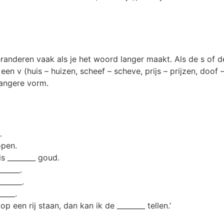
randeren vaak als je het woord langer maakt. Als de s of de
een v (huis – huizen, scheef – scheve, prijs – prijzen, doof –
langere vorm.
.
open.
s ________ goud.
_____.
______.
____.
p een rij staan, dan kan ik de ________ tellen.’