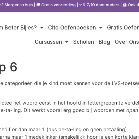
d? Morgen in huis | 🚚 Gratis verzending | ⭐ 9,7/10 door ouders | 🏫 Ook 
 Beter Bijles?
Cito Oefenboeken
Gratis Oefe
Cursussen
Scholen
Blog
Over On
p 6
ste categorieën die je kind moet kennen voor de LVS-toetse
ictee het woord eerst in het hoofd in lettergrepen te verde
e-ta-ling. Dit werkt vooral erg goed bij woorden met
open 
chrijf er dan maar 1. (dus be-t
a
-ling en geen betaaling)
daarna maar 1 medeklinker (sma
k
elijk); hoor je een korte kl