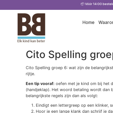
📦 Vóór 14:00 bestel
Home
Waarom
Cito Spelling groe
Cito Spelling groep 6: wat zijn de belangrijk
rijtje.
Een tip vooraf:
oefen met je kind om bij het d
(handjeklap). Het woord betaling wordt dan b
belangrijkste regels zijn dan als volgt:
Eindigt een lettergreep op een klinker, s
Hoor je een lange klank dan schrijf je 