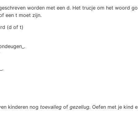
geschreven worden met een d. Het trucje om het woord goe
of een t moet zijn.
rd (d of t)
 ondeugen_.
?
_.
ijven kinderen nog
toevalleg
of
gezellug.
Oefen met je kind 