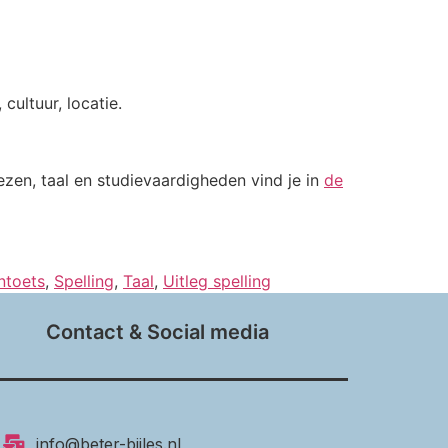
cultuur, locatie.
ezen, taal en studievaardigheden vind je in
de
ntoets
,
Spelling
,
Taal
,
Uitleg spelling
Contact & Social media
info@beter-bijles.nl