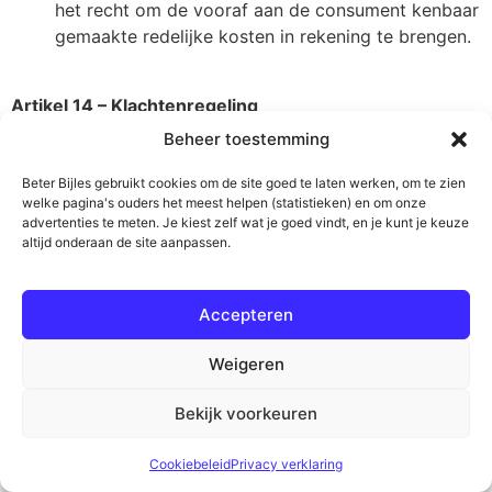
het recht om de vooraf aan de consument kenbaar
gemaakte redelijke kosten in rekening te brengen.
Artikel 14 – Klachtenregeling
Beheer toestemming
De ondernemer beschikt over een voldoende
bekendgemaakte klachtenprocedure en behandelt
Beter Bijles gebruikt cookies om de site goed te laten werken, om te zien
de klacht overeenkomstig deze
welke pagina's ouders het meest helpen (statistieken) en om onze
advertenties te meten. Je kiest zelf wat je goed vindt, en je kunt je keuze
klachtenprocedure.
altijd onderaan de site aanpassen.
Klachten over de uitvoering van de overeenkomst
moeten binnen 7 dagen volledig en duidelijk
omschreven worden ingediend bij de ondernemer,
Accepteren
nadat de consument de gebreken heeft
geconstateerd.
Weigeren
Bij de ondernemer ingediende klachten worden
binnen een termijn van 14 dagen gerekend vanaf
Bekijk voorkeuren
de datum van ontvangst beantwoord. Als een
klacht een voorzienbaar langere verwerkingstijd
Cookiebeleid
Privacy verklaring
vraagt, wordt door de ondernemer binnen de