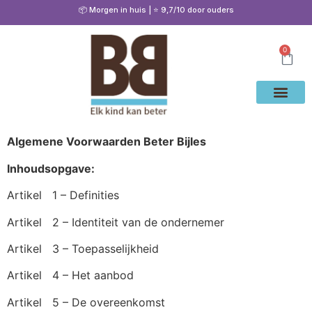
📦 Morgen in huis | ⭐ 9,7/10 door ouders
0
Waarom Bete
Cito Oef
Gratis Oe
Oefenen & Uitleg
Algemene Voorwaarden Beter Bijles
Inhoudsopgave:
Artikel 1 – Definities
Artikel 2 – Identiteit van de ondernemer
Artikel 3 – Toepasselijkheid
Artikel 4 – Het aanbod
Artikel 5 – De overeenkomst